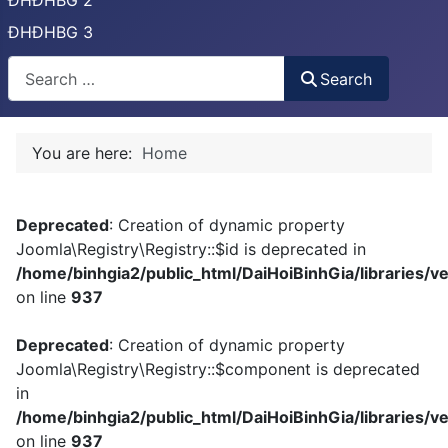
ĐHĐHBG 2
ĐHĐHBG 3
Tìm
Search
You are here:
Home
Deprecated
: Creation of dynamic property
Joomla\Registry\Registry::$id is deprecated in
/home/binhgia2/public_html/DaiHoiBinhGia/libraries/ve
on line
937
Deprecated
: Creation of dynamic property
Joomla\Registry\Registry::$component is deprecated
in
/home/binhgia2/public_html/DaiHoiBinhGia/libraries/ve
on line
937