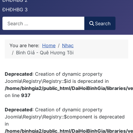
ĐHĐHBG 2
ĐHĐHBG 3
Tìm
Search
You are here:
Home
Nhạc
Bình Giả - Quê Hương Tôi
Deprecated
: Creation of dynamic property
Joomla\Registry\Registry::$id is deprecated in
/home/binhgia2/public_html/DaiHoiBinhGia/libraries/ve
on line
937
Deprecated
: Creation of dynamic property
Joomla\Registry\Registry::$component is deprecated
in
/home/binhgia2/public_html/DaiHoiBinhGia/libraries/ve