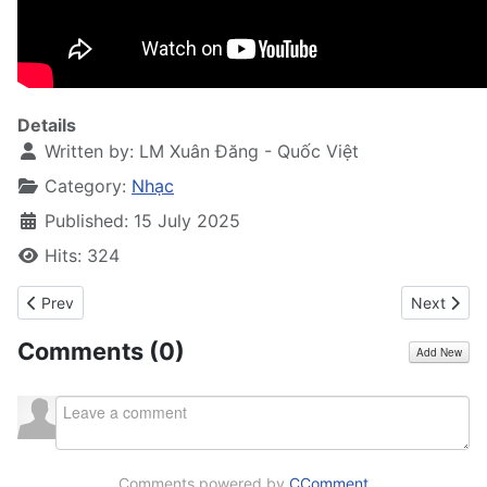
Details
Written by:
LM Xuân Đăng - Quốc Việt
Category:
Nhạc
Published: 15 July 2025
Hits: 324
Previous article: Quê Hương và Tuổi Thơ - Bình Giả
Next articl
Prev
Next
Comments (
0
)
Add New
Comments powered by
CComment