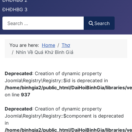
ĐHĐHBG 2
ĐHĐHBG 3
Tìm
Search
You are here:
Home
Thơ
Nhìn Về Quá Khứ Bình Giả
Deprecated
: Creation of dynamic property
Joomla\Registry\Registry::$id is deprecated in
/home/binhgia2/public_html/DaiHoiBinhGia/libraries/ve
on line
937
Deprecated
: Creation of dynamic property
Joomla\Registry\Registry::$component is deprecated
in
/home/binhgia2/public_html/DaiHoiBinhGia/libraries/ve