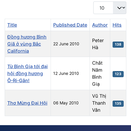
Display #
Title
Published Date
Author
Hits
Đồng hương Bình
Peter
Giã ở vùng Bắc
22 June 2010
138
Hà
California
Chắt
Từ Bình Giạ tới đại
Năm
hội đồng hương
12 June 2010
123
Bình
Ô-Ri-Gân!
Giạ
Vũ Thị
Thơ Mừng Đại Hội
Thanh
06 May 2010
135
Vân
Articles