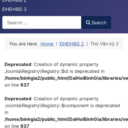
ĐHĐHBG 2
ĐHĐHBG 3
Tìm
Search
You are here:
Home
ĐHĐHBG 2
Thơ Văn kỳ 2
Deprecated
: Creation of dynamic property
Joomla\Registry\Registry::$id is deprecated in
/home/binhgia2/public_html/DaiHoiBinhGia/libraries/ve
on line
937
Deprecated
: Creation of dynamic property
Joomla\Registry\Registry::$component is deprecated
in
/home/binhgia2/public_html/DaiHoiBinhGia/libraries/ve
on line
937